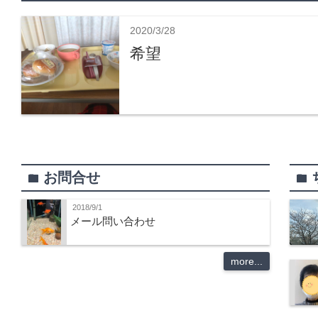
2020/3/28
希望
お問合せ
folder
folder
2018/9/1
メール問い合わせ
more...