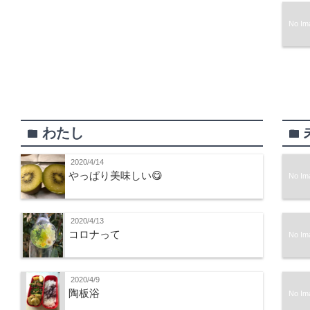
No Im
わたし
folder
folder
2020/4/14
やっぱり美味しい😋
No Im
2020/4/13
コロナって
No Im
2020/4/9
陶板浴
No Im