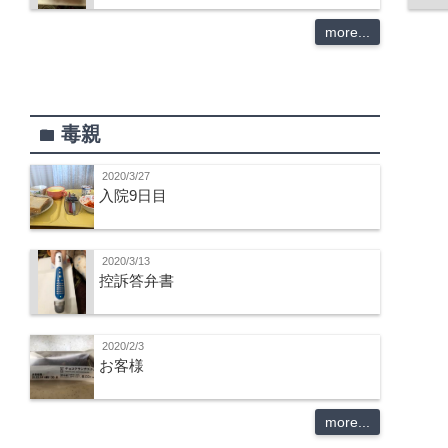
more...
毒親
folder
2020/3/27
入院9日目
2020/3/13
控訴答弁書
2020/2/3
お客様
more...