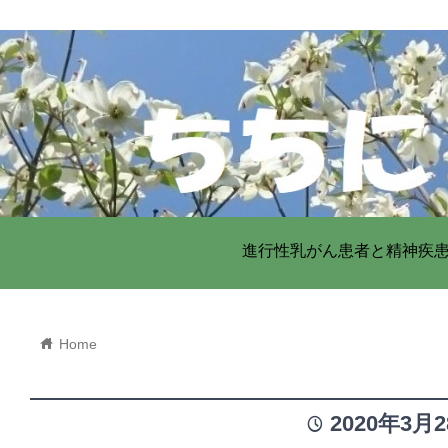
進行性乳がん患者と精神疾
home
Home
2020年3月
time