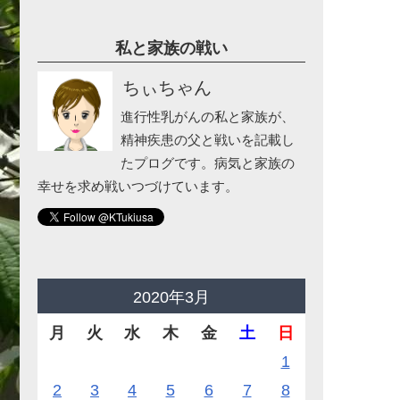
私と家族の戦い
ちぃちゃん
進行性乳がんの私と家族が、
精神疾患の父と戦いを記載し
たプログです。病気と家族の
幸せを求め戦いつづけています。
2020年3月
月
火
水
木
金
土
日
1
2
3
4
5
6
7
8