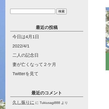
検
索:
最近の投稿
今日は4月1日
2022/4/1
二人の記念日
妻が亡くなって２ケ月
Twitterを見て
最近のコメント
久し振りに
に
Tukiusagi888
より