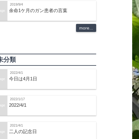
2019/9/4
余命1ケ月のガン患者の言葉
age
more...
未分類
2022/4/1
今日は4月1日
age
2022/1/17
2022/4/1
age
2021/4/1
二人の記念日
age