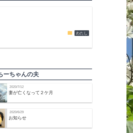
folder
わたし
ちーちゃんの夫
2020/7/12
妻が亡くなって２ケ月
2020/6/29
お知らせ