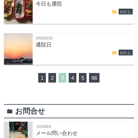
今日も通院
folder
わたし
2020/3/18
通院日
folder
わたし
1
2
3
4
5
86
お問合せ
folder
2018/9/1
メール問い合わせ