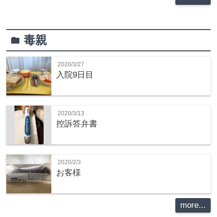
毒親
folder
2020/3/27
入院9日目
2020/3/13
控訴答弁書
2020/2/3
お客様
more...