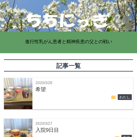
進行性乳がん患者と精神疾患の父との戦い
記事一覧
2020/3/28
希望
folder
わたし
2020/3/27
入院9日目