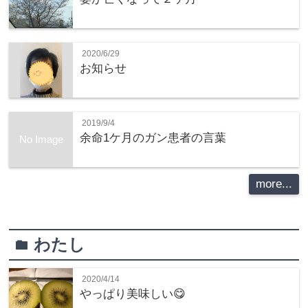
2020/6/29
お知らせ
2019/9/4
余命1ケ月のガン患者の言葉
No Image
more...
わたし
folder
2020/4/14
やっぱり美味しい😋