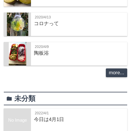
2020/4/13
コロナって
2020/4/9
陶板浴
more...
未分類
folder
2022/4/1
今日は4月1日
No Image