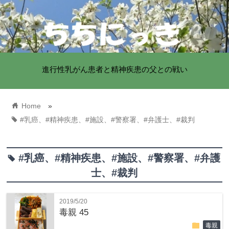
進行性乳がん患者と精神疾患の父との戦い
home
Home
»
tag
#乳癌、#精神疾患、#施設、#警察署、#弁護士、#裁判
#乳癌、#精神疾患、#施設、#警察署、#弁護
tag
士、#裁判
2019/5/20
毒親 45
folder
毒親