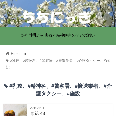
進行性乳がん患者と精神疾患の父との戦い
home
Home
»
tag
#乳癌、#精神科、#警察署、#搬送業者、#介護タクシー、#施
設
#乳癌、#精神科、#警察署、#搬送業者、#介
tag
護タクシー、#施設
2019/4/24
毒親 43