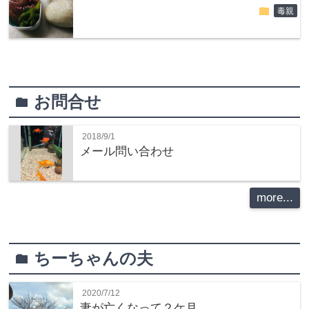
folder
毒親
お問合せ
folder
2018/9/1
メール問い合わせ
more...
ちーちゃんの夫
folder
2020/7/12
妻が亡くなって２ケ月