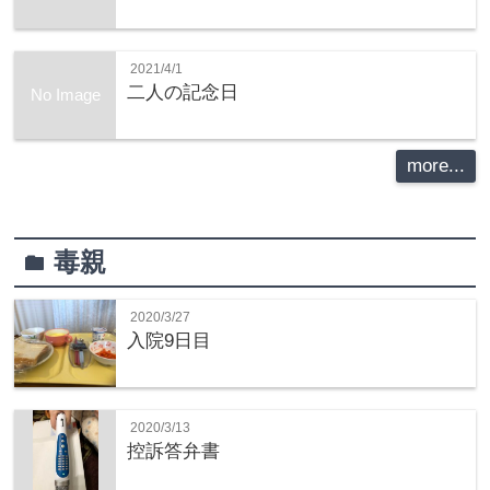
2021/4/1
二人の記念日
No Image
more...
毒親
folder
2020/3/27
入院9日目
2020/3/13
控訴答弁書