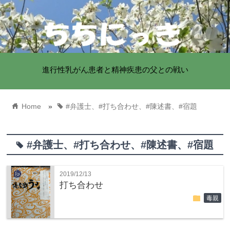
進行性乳がん患者と精神疾患の父との戦い
home
tag
Home
»
#弁護士、#打ち合わせ、#陳述書、#宿題
#弁護士、#打ち合わせ、#陳述書、#宿題
tag
2019/12/13
打ち合わせ
folder
毒親