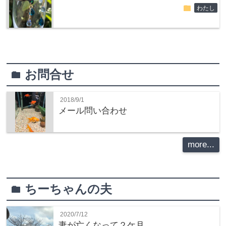
folder
わたし
お問合せ
folder
2018/9/1
メール問い合わせ
more...
ちーちゃんの夫
folder
2020/7/12
妻が亡くなって２ケ月