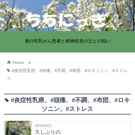
進行性乳がん患者と精神疾患の父との戦い
home
Home
»
tag
#炎症性乳癌、#頭痛、#不調、#布団、#ロキソニン、#ストレ
ス
#炎症性乳癌、#頭痛、#不調、#布団、#ロキ
tag
ソニン、#ストレス
2019/4/21
久しぶりの