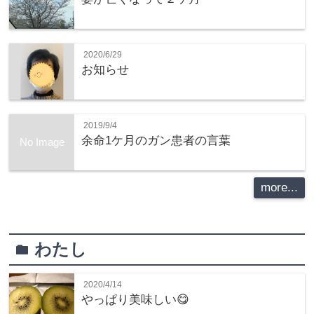
2020/6/29
お知らせ
2019/9/4
余命1ケ月のガン患者の言葉
No Image
more...
わたし
folder
2020/4/14
やっぱり美味しい😋