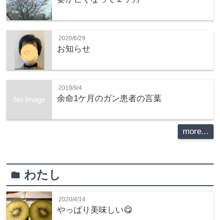
2020/6/29
お知らせ
2019/9/4
余命1ケ月のガン患者の言葉
No Image
more...
わたし
folder
2020/4/14
やっぱり美味しい😋