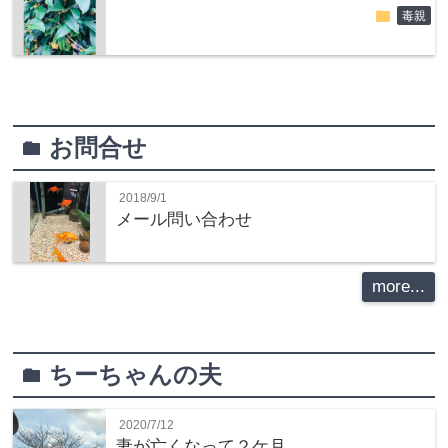
folder
毒親
お問合せ
folder
2018/9/1
メール問い合わせ
more...
ちーちゃんの夫
folder
2020/7/12
妻が亡くなって２ケ月