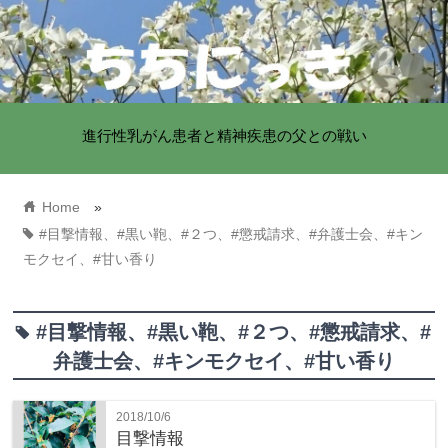
進行性乳がん患者と精神疾患の父との戦い
home
Home
»
tag
#目撃情報、#黒い鞄、#２つ、#懲戒請求、#弁護士会、#キン
モクセイ、#甘い香り
#目撃情報、#黒い鞄、#２つ、#懲戒請求、#
tag
弁護士会、#キンモクセイ、#甘い香り
2018/10/6
目撃情報