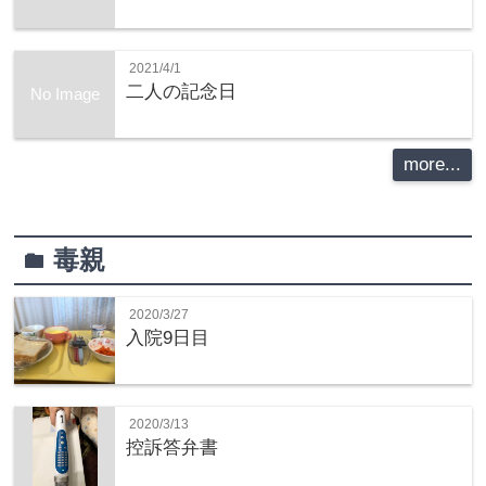
2021/4/1
二人の記念日
No Image
more...
毒親
folder
2020/3/27
入院9日目
2020/3/13
控訴答弁書