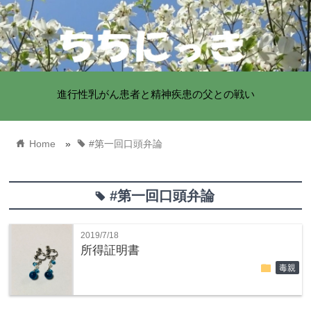
進行性乳がん患者と精神疾患の父との戦い
home
tag
Home
»
#第一回口頭弁論
#第一回口頭弁論
tag
2019/7/18
所得証明書
folder
毒親