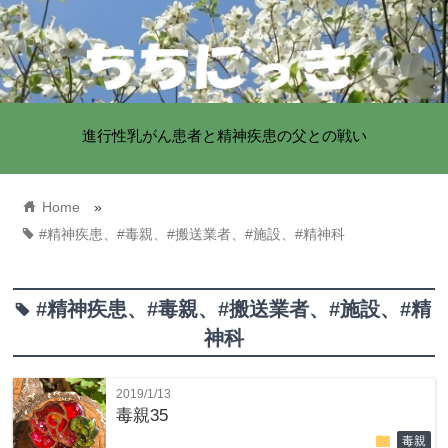
進行性乳がん患者と精神疾患の父との戦い
home
Home
»
tag
#精神疾患、#毒親、#搬送業者、#施設、#精神科
#精神疾患、#毒親、#搬送業者、#施設、#精
tag
神科
2019/1/13
毒親35
folder
毒親