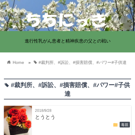
進行性乳がん患者と精神疾患の父との戦い
home
tag
Home
»
#裁判所、#訴訟、#損害賠償、#パワー#子供達
#裁判所、#訴訟、#損害賠償、#パワー#子供
tag
達
2018/9/28
とうとう
folder
毒親