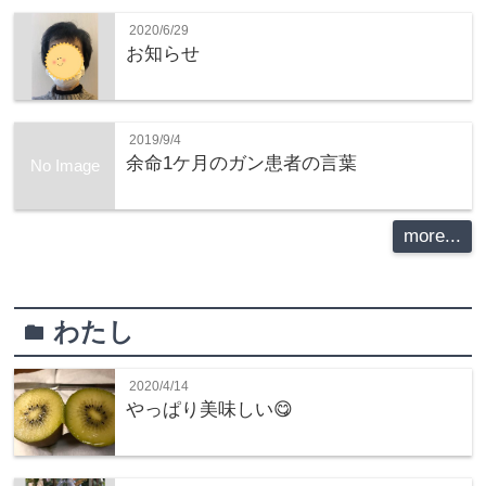
2020/6/29
お知らせ
2019/9/4
余命1ケ月のガン患者の言葉
No Image
more...
わたし
folder
2020/4/14
やっぱり美味しい😋