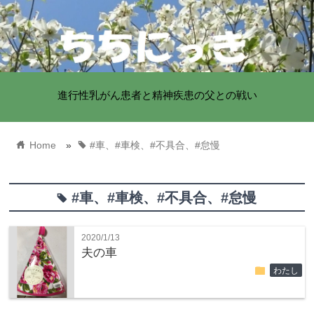
進行性乳がん患者と精神疾患の父との戦い
home
tag
Home
»
#車、#車検、#不具合、#怠慢
#車、#車検、#不具合、#怠慢
tag
2020/1/13
夫の車
folder
わたし