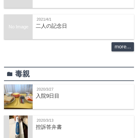
2021/4/1
二人の記念日
No Image
more...
毒親
folder
2020/3/27
入院9日目
2020/3/13
控訴答弁書