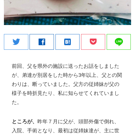
line
twitter
facebook
hatenabookmark
前回、父を県外の施設に送ったお話をしました
が、弟達が別居をした時から3年以上、父との関
わりは、断っていました。父方の従姉妹が父の
様子を時折見たり、私に知らせてくれていまし
た。
ところが、
昨年７月に父が、頭部外傷で倒れ、
入院、手術となり、最初は従姉妹達が、主に世