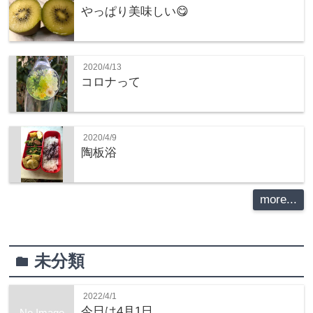
やっぱり美味しい😋
2020/4/13
コロナって
2020/4/9
陶板浴
more...
未分類
folder
2022/4/1
今日は4月1日
No Image