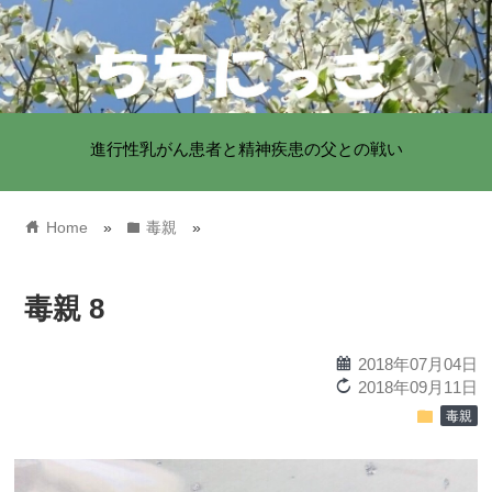
進行性乳がん患者と精神疾患の父との戦い
home
folder
Home
»
毒親
»
毒親 8
calendar
2018年07月04日
reload
2018年09月11日
folder
毒親