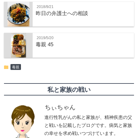
2018/9/21
昨日の弁護士への相談
2019/5/20
毒親 45
folder
毒親
私と家族の戦い
ちぃちゃん
進行性乳がんの私と家族が、精神疾患の父
と戦いを記載したプログです。病気と家族
の幸せを求め戦いつづけています。