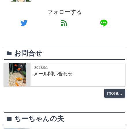
フォローする
line
twitter
feed
お問合せ
folder
2018/9/1
メール問い合わせ
more...
ちーちゃんの夫
folder