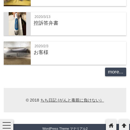
2020/3/13
控訴答弁書
2020/2/3
お客様
more...
© 2018
ちち日記 (がんと毒親に負けない）
toggle
home
arrowup
navigation
WordPress Theme マテリアル2