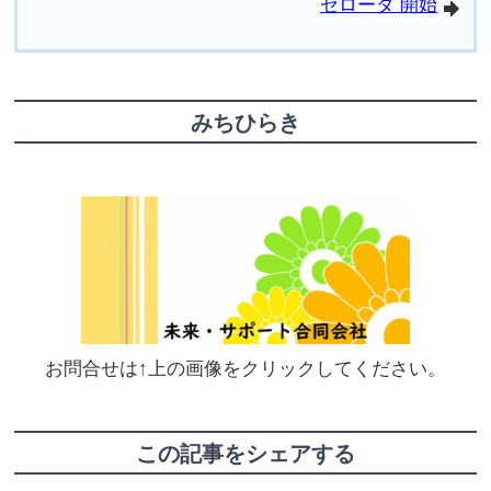
ゼローダ 開始
arrowright
みちひらき
お問合せは↑上の画像をクリックしてください。
この記事をシェアする