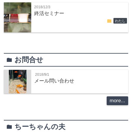
2018/12/3
終活セミナー
folder
わたし
お問合せ
folder
2018/9/1
メール問い合わせ
more...
ちーちゃんの夫
folder