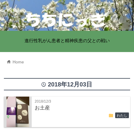
進行性乳がん患者と精神疾患の父との戦い
home
Home
2018年12月03日
time
2018/12/3
お土産
folder
わたし