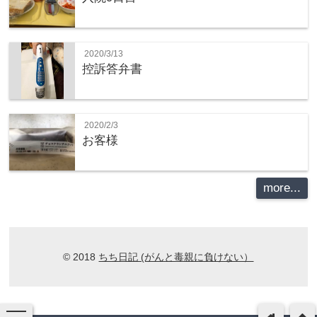
2020/3/13
控訴答弁書
2020/2/3
お客様
more...
© 2018
ちち日記 (がんと毒親に負けない）
toggle