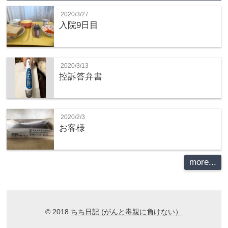
2020/3/27
入院9日目
2020/3/13
控訴答弁書
2020/2/3
お客様
more...
© 2018
ちち日記 (がんと毒親に負けない）