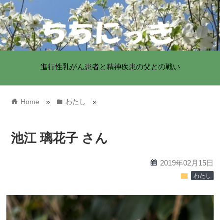
進行性乳がん患者と精神疾患の父との戦い
home
folder
Home
»
わたし
»
池江 璃花子 さん
calendar
2019年02月15日
folder
わたし