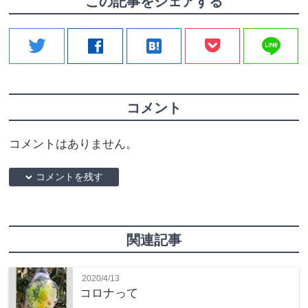
この記事をシェアする
line
twitter
facebook
hatenabookmark
コメント
コメントはありません。
down コメントを残す
関連記事
2020/4/13
コロナって