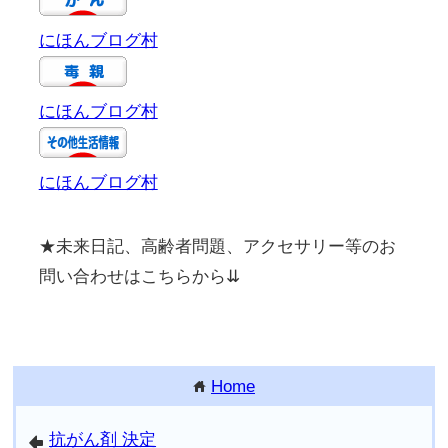
にほんブログ村
にほんブログ村
にほんブログ村
★未来日記、高齢者問題、アクセサリー等のお
問い合わせはこちらから⇊
Home
home
抗がん剤 決定
arrowleft