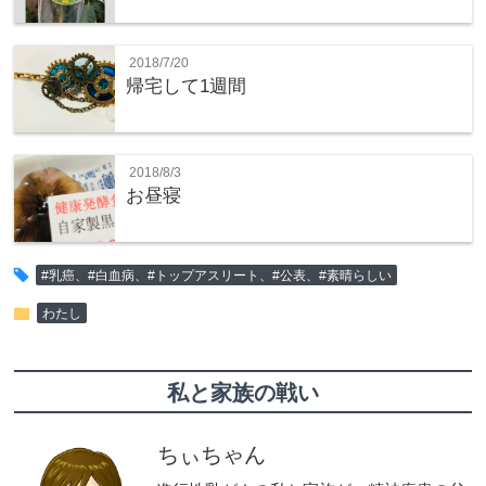
2018/7/20
帰宅して1週間
2018/8/3
お昼寝
tag
#乳癌、#白血病、#トップアスリート、#公表、#素晴らしい
folder
わたし
私と家族の戦い
ちぃちゃん