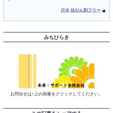
只今 抗がん剤フリー
arrowright
みちひらき
お問合せは↑上の画像をクリックしてください。