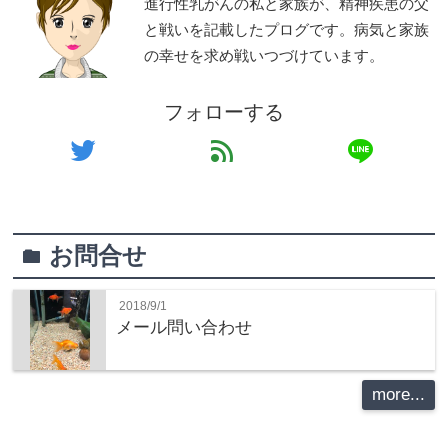
進行性乳がんの私と家族が、精神疾患の父
と戦いを記載したプログです。病気と家族
の幸せを求め戦いつづけています。
フォローする
line
twitter
feed
お問合せ
folder
2018/9/1
メール問い合わせ
more...