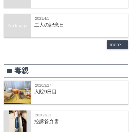
2021/4/1
二人の記念日
No Image
more...
毒親
folder
2020/3/27
入院9日目
2020/3/13
控訴答弁書