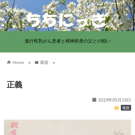
進行性乳がん患者と精神疾患の父との戦い
home
folder
Home
»
毒親
»
正義
calendar
2019年05月19日
folder
毒親