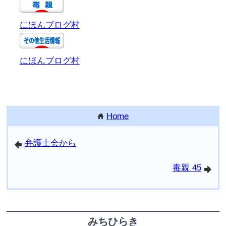
にほんブログ村
にほんブログ村
Home
home
弁護士会から
arrowleft
毒親 45
arrowright
みちひらき