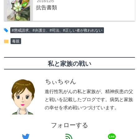
2018/12/5
抗告書類
tag
#懲戒請求、#弁護士、#司法、#正しい者が救われない
folder
毒親
私と家族の戦い
ちぃちゃん
進行性乳がんの私と家族が、精神疾患の父
と戦いを記載したプログです。病気と家族
の幸せを求め戦いつづけています。
フォローする
line
twitter
feed