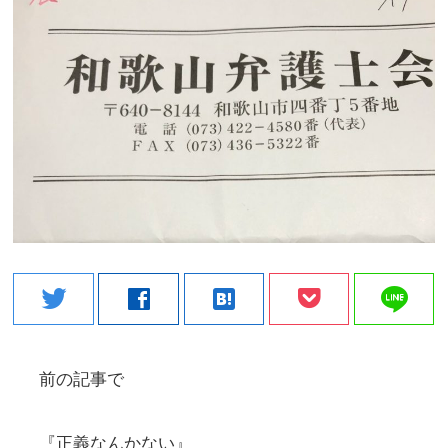
line
twitter
facebook
hatenabookmark
前の記事で
『正義なんかない』