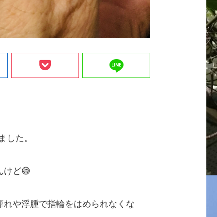
line
ました。
けど😅
痺れや浮腫で指輪をはめられなくな