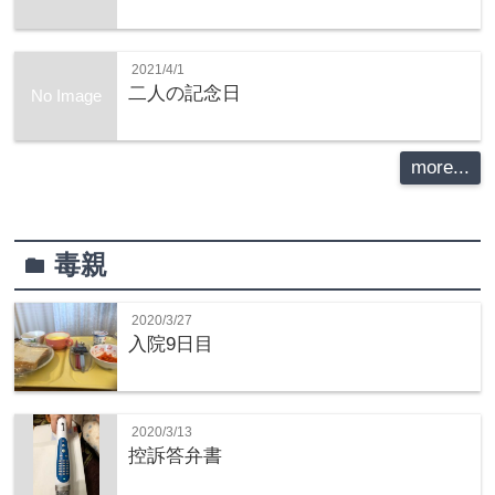
2021/4/1
二人の記念日
No Image
more...
毒親
folder
2020/3/27
入院9日目
2020/3/13
控訴答弁書