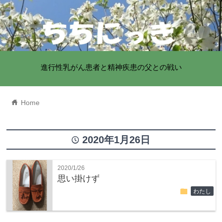
進行性乳がん患者と精神疾患の父との戦い
home
Home
2020年1月26日
time
2020/1/26
思い掛けず
folder
わたし