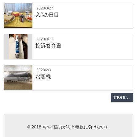
2020/3/27
入院9日目
2020/3/13
控訴答弁書
2020/2/3
お客様
more...
© 2018
ちち日記 (がんと毒親に負けない）