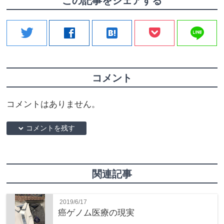
この記事をシェアする
line
twitter
facebook
hatenabookmark
コメント
コメントはありません。
down コメントを残す
関連記事
2019/6/17
癌ゲノム医療の現実