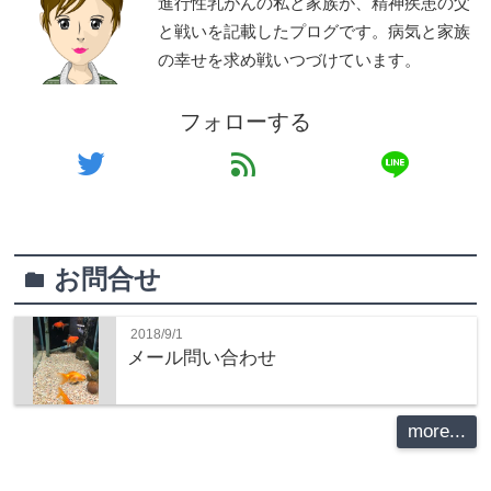
進行性乳がんの私と家族が、精神疾患の父
と戦いを記載したプログです。病気と家族
の幸せを求め戦いつづけています。
フォローする
line
twitter
feed
お問合せ
folder
2018/9/1
メール問い合わせ
more...