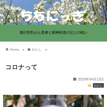
進行性乳がん患者と精神疾患の父との戦い
home
folder
Home
»
わたし
»
コロナって
calendar
2020年04月13日
folder
わたし