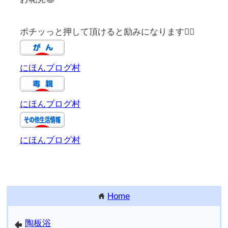
ポチッっと押して頂けると励みになります🙇‍♀️
にほんブログ村
にほんブログ村
にほんブログ村
Home
home
陶板浴
arrowleft