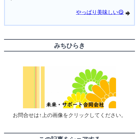
やっぱり美味しい😋
arrowright
みちひらき
お問合せは↑上の画像をクリックしてください。