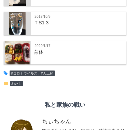
2018/10/9
ＴS1 3
2020/1/17
育休
tag
#コロナウイルス、#人工的
folder
わたし
私と家族の戦い
ちぃちゃん