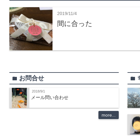
2019/11/4
間に合った
お問合せ
folder
folder
2018/9/1
メール問い合わせ
more...