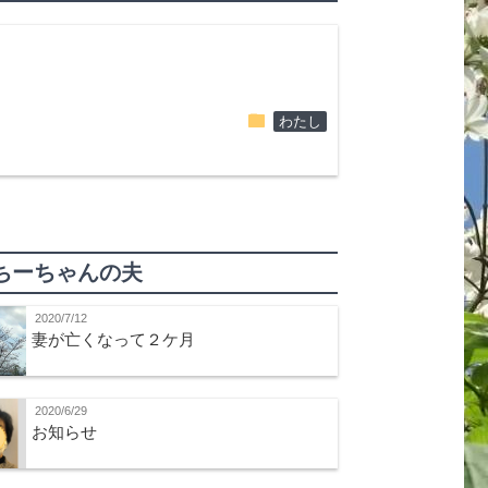
folder
わたし
ちーちゃんの夫
2020/7/12
妻が亡くなって２ケ月
2020/6/29
お知らせ