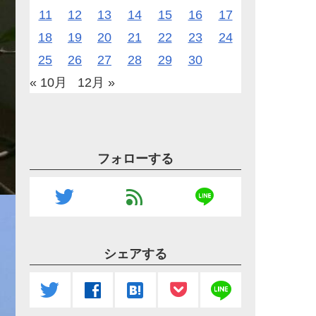
11
12
13
14
15
16
17
18
19
20
21
22
23
24
25
26
27
28
29
30
« 10月
12月 »
フォローする
line
twitter
feed
シェアする
line
twitter
facebook
hatenabookmark