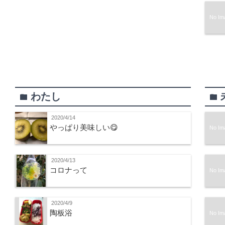
No Im
わたし
folder
folder
2020/4/14
やっぱり美味しい😋
No Im
2020/4/13
コロナって
No Im
2020/4/9
陶板浴
No Im