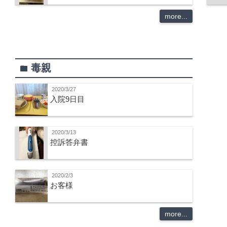
more...
毒親
folder
2020/3/27
入院9日目
2020/3/13
控訴答弁書
2020/2/3
お客様
more...