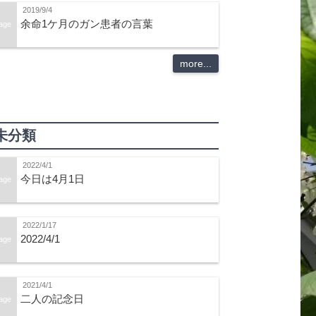
2019/9/4
余命1ケ月のガン患者の言葉
age
more...
未分類
2022/4/1
今日は4月1日
age
2022/1/17
2022/4/1
age
2021/4/1
二人の記念日
age