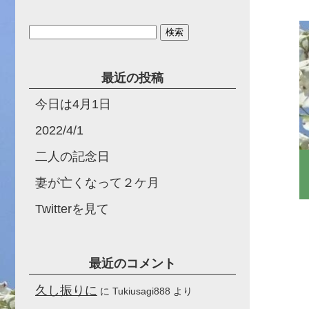
検
索:
最近の投稿
今日は4月1日
2022/4/1
二人の記念日
妻が亡くなって２ケ月
Twitterを見て
最近のコメント
久し振りに
に
Tukiusagi888
より