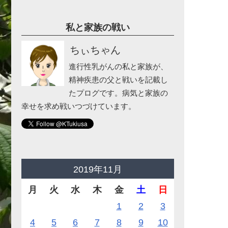
私と家族の戦い
ちぃちゃん
進行性乳がんの私と家族が、
精神疾患の父と戦いを記載し
たプログです。病気と家族の
幸せを求め戦いつづけています。
2019年11月
月
火
水
木
金
土
日
1
2
3
4
5
6
7
8
9
10