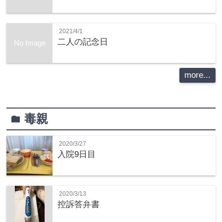
2021/4/1
二人の記念日
No Image
more...
毒親
folder
2020/3/27
入院9日目
2020/3/13
控訴答弁書