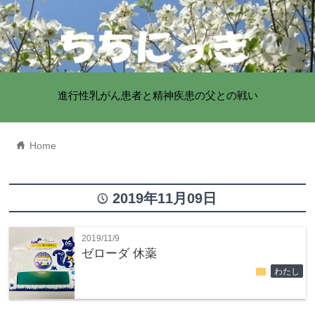
進行性乳がん患者と精神疾患の父との戦い
home
Home
2019年11月09日
time
2019/11/9
ゼローダ 休薬
folder
わたし