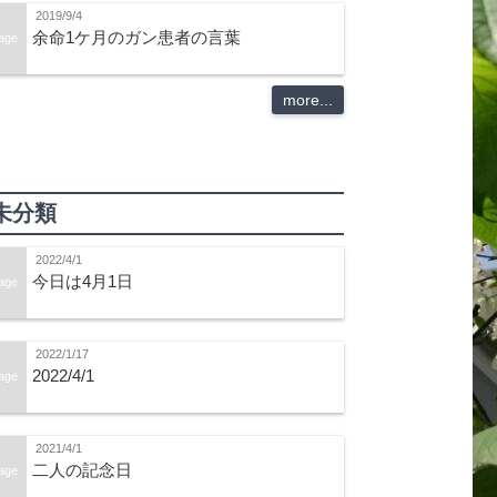
2019/9/4
余命1ケ月のガン患者の言葉
age
more...
未分類
2022/4/1
今日は4月1日
age
2022/1/17
2022/4/1
age
2021/4/1
二人の記念日
age