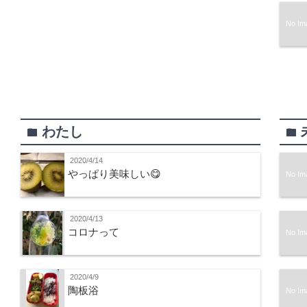
No Im
わたし
folder
folder
2020/4/14
やっぱり美味しい😋
No Im
2020/4/13
コロナって
No Im
2020/4/9
陶板浴
No Im