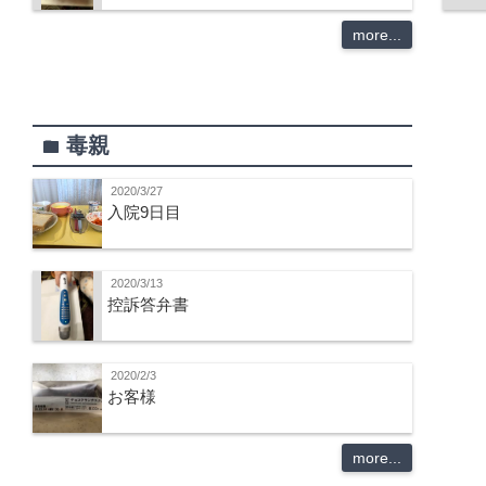
more...
毒親
folder
2020/3/27
入院9日目
2020/3/13
控訴答弁書
2020/2/3
お客様
more...