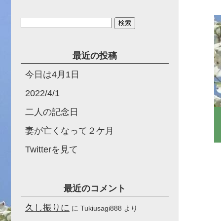
検
索:
最近の投稿
今日は4月1日
2022/4/1
二人の記念日
妻が亡くなって２ケ月
Twitterを見て
最近のコメント
久し振りに
に
Tukiusagi888
より