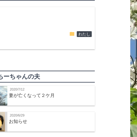
folder
わたし
ちーちゃんの夫
2020/7/12
妻が亡くなって２ケ月
2020/6/29
お知らせ