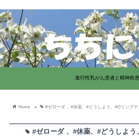
進行性乳がん患者と精神疾
home
tag
Home
»
#ゼローダ 、#休薬、#どうしよう、#Oリングテ
#ゼローダ 、#休薬、#どうしよう
tag