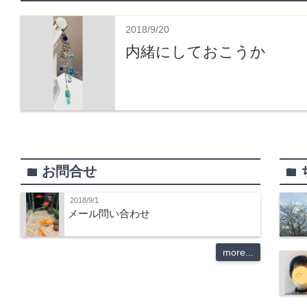
2018/9/20
内緒にしておこうか
お問合せ
folder
folder
2018/9/1
メール問い合わせ
more...