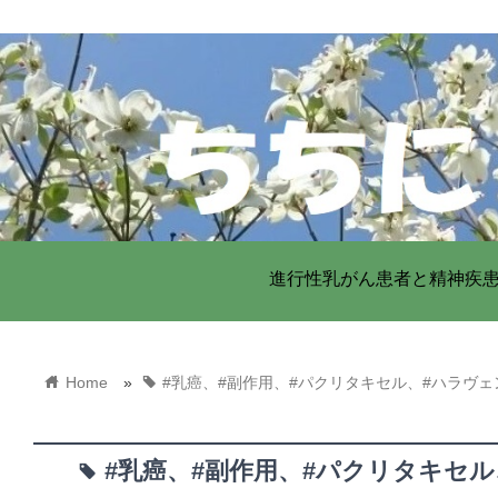
進行性乳がん患者と精神疾
home
tag
Home
»
#乳癌、#副作用、#パクリタキセル、#ハラヴェ
#乳癌、#副作用、#パクリタキセル
tag