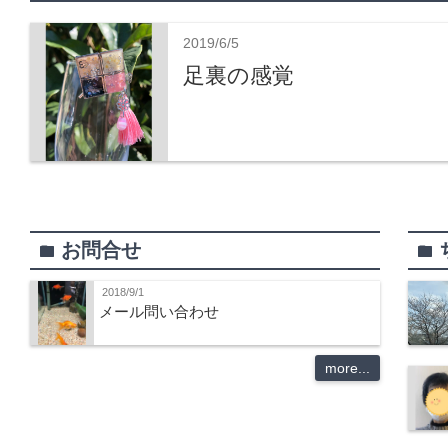
2019/6/5
足裏の感覚
お問合せ
folder
folder
2018/9/1
メール問い合わせ
more...