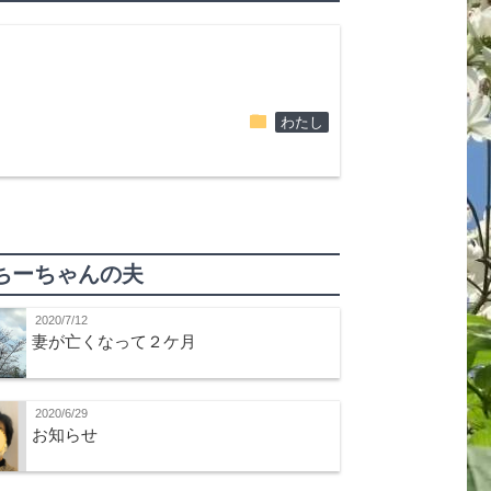
folder
わたし
ちーちゃんの夫
2020/7/12
妻が亡くなって２ケ月
2020/6/29
お知らせ