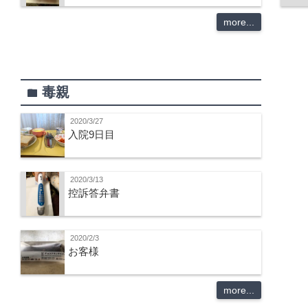
more...
毒親
folder
2020/3/27
入院9日目
2020/3/13
控訴答弁書
2020/2/3
お客様
more...