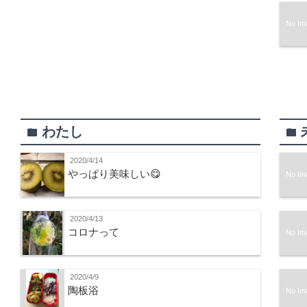
No Im
わたし
folder
folder
2020/4/14
やっぱり美味しい😋
No Im
2020/4/13
コロナって
No Im
2020/4/9
陶板浴
No Im