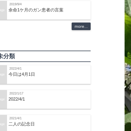
2019/9/4
余命1ケ月のガン患者の言葉
age
more...
未分類
2022/4/1
今日は4月1日
age
2022/1/17
2022/4/1
age
2021/4/1
二人の記念日
age