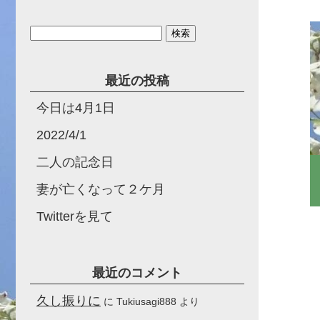
検
索:
最近の投稿
今日は4月1日
2022/4/1
二人の記念日
妻が亡くなって２ケ月
Twitterを見て
最近のコメント
久し振りに
に
Tukiusagi888
より