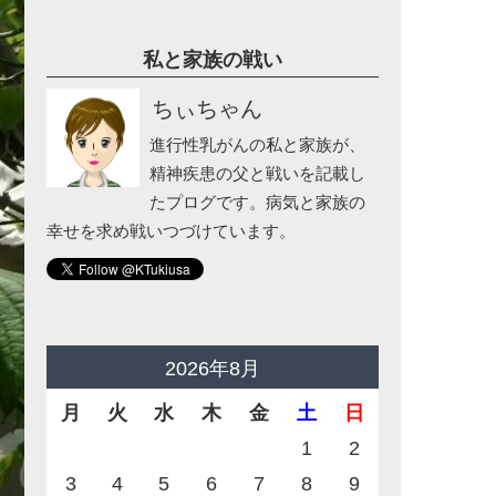
私と家族の戦い
ちぃちゃん
進行性乳がんの私と家族が、
精神疾患の父と戦いを記載し
たプログです。病気と家族の
幸せを求め戦いつづけています。
2026年8月
月
火
水
木
金
土
日
1
2
3
4
5
6
7
8
9