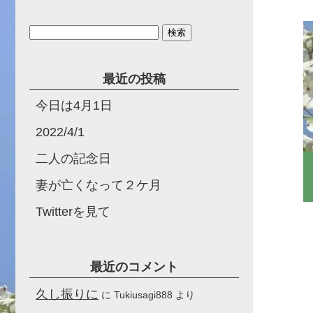
検
索:
最近の投稿
今日は4月1日
2022/4/1
二人の記念日
妻が亡くなって２ケ月
Twitterを見て
最近のコメント
久し振りに
に
Tukiusagi888
より