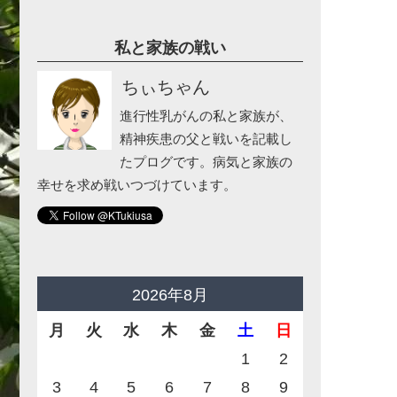
私と家族の戦い
ちぃちゃん
進行性乳がんの私と家族が、
精神疾患の父と戦いを記載し
たプログです。病気と家族の
幸せを求め戦いつづけています。
2026年8月
月
火
水
木
金
土
日
1
2
3
4
5
6
7
8
9