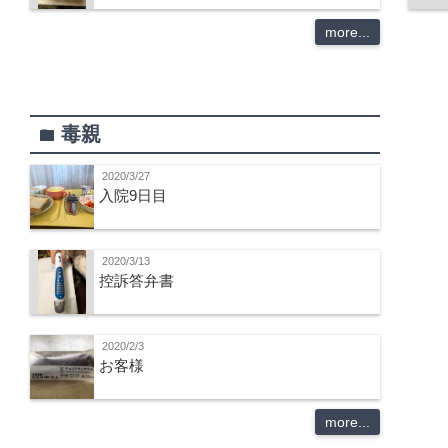
more...
毒親
folder
2020/3/27
入院9日目
2020/3/13
控訴答弁書
2020/2/3
お客様
more...