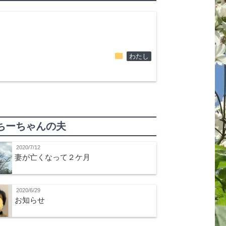
folder
わたし
ちーちゃんの夫
2020/7/12
妻が亡くなって２ケ月
2020/6/29
お知らせ