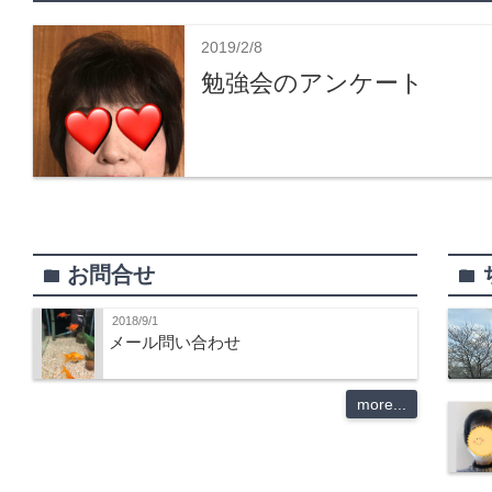
2019/2/8
勉強会のアンケート
お問合せ
folder
folder
2018/9/1
メール問い合わせ
more...