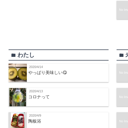
No Im
わたし
folder
folder
2020/4/14
やっぱり美味しい😋
No Im
2020/4/13
コロナって
No Im
2020/4/9
陶板浴
No Im