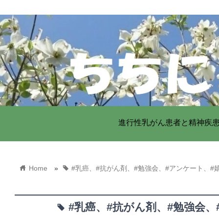
進行性乳がん患者と精神疾
home
tag
Home
»
#乳癌、#抗がん剤、#勉強会、#アンケート、#
#乳癌、#抗がん剤、#勉強会、
tag