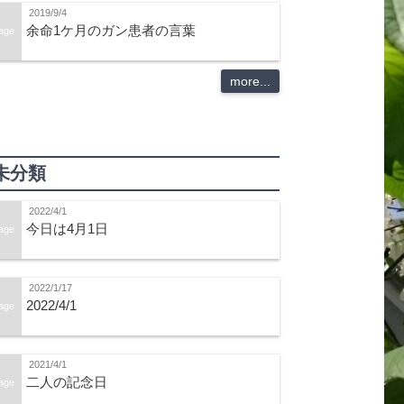
2019/9/4
余命1ケ月のガン患者の言葉
age
more...
未分類
2022/4/1
今日は4月1日
age
2022/1/17
2022/4/1
age
2021/4/1
二人の記念日
age