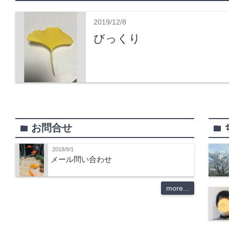
2019/12/8
びっくり
お問合せ
folder
folder
2018/9/1
メール問い合わせ
more...