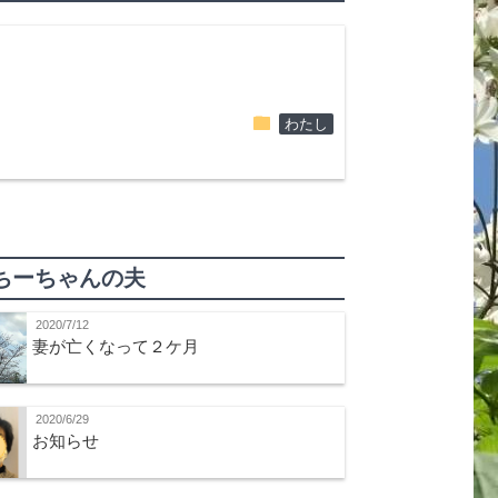
folder
わたし
ちーちゃんの夫
2020/7/12
妻が亡くなって２ケ月
2020/6/29
お知らせ