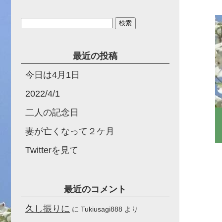
検
索:
最近の投稿
今日は4月1日
2022/4/1
二人の記念日
妻が亡くなって２ケ月
Twitterを見て
最近のコメント
久し振りに
に
Tukiusagi888
より