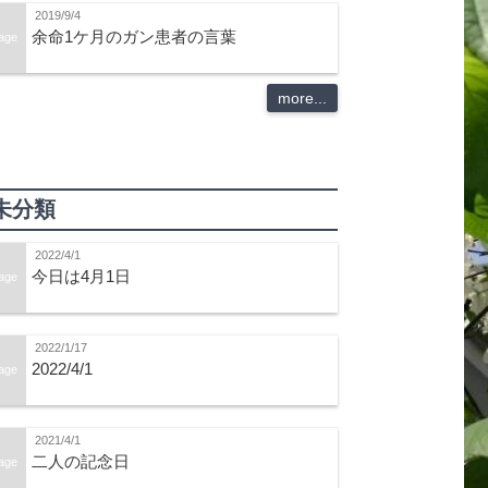
2019/9/4
余命1ケ月のガン患者の言葉
age
more...
未分類
2022/4/1
今日は4月1日
age
2022/1/17
2022/4/1
age
2021/4/1
二人の記念日
age