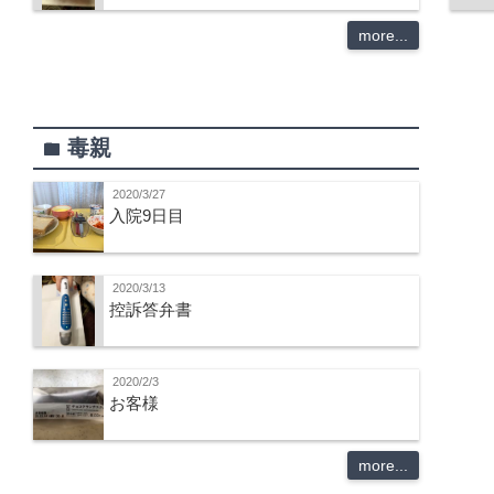
more...
毒親
folder
2020/3/27
入院9日目
2020/3/13
控訴答弁書
2020/2/3
お客様
more...