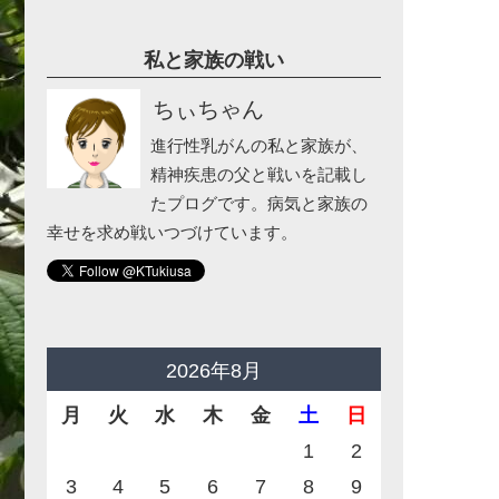
私と家族の戦い
ちぃちゃん
進行性乳がんの私と家族が、
精神疾患の父と戦いを記載し
たプログです。病気と家族の
幸せを求め戦いつづけています。
2026年8月
月
火
水
木
金
土
日
1
2
3
4
5
6
7
8
9