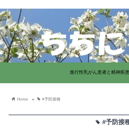
進行性乳がん患者と精神疾
home
tag
Home
»
#予防接種
#予防接
tag