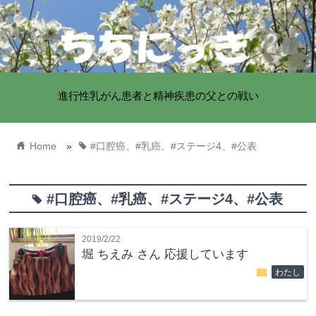
進行性乳がん患者と精神疾患の父との戦い
home
tag
Home
»
#口腔癌、#乳癌、#ステージ4、#公表
#口腔癌、#乳癌、#ステージ4、#公表
tag
2019/2/22
堀 ちえみ さん 応援しています
folder
わたし