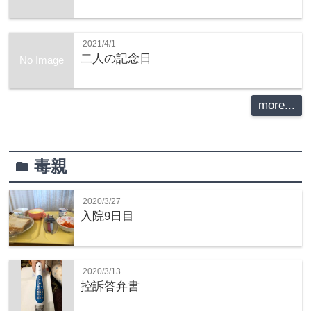
2021/4/1
二人の記念日
No Image
more...
毒親
folder
2020/3/27
入院9日目
2020/3/13
控訴答弁書