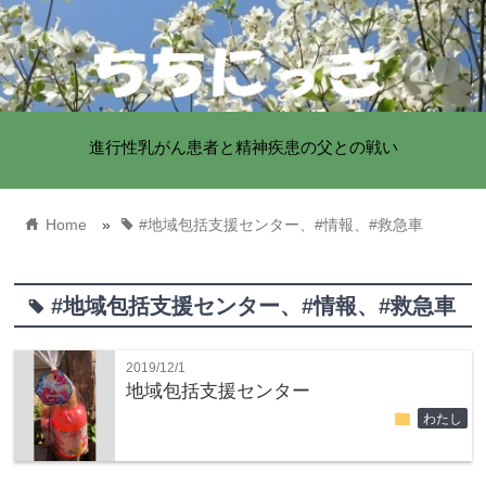
進行性乳がん患者と精神疾患の父との戦い
home
tag
Home
»
#地域包括支援センター、#情報、#救急車
#地域包括支援センター、#情報、#救急車
tag
2019/12/1
地域包括支援センター
folder
わたし