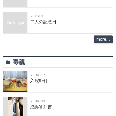
2021/4/1
二人の記念日
No Image
more...
毒親
folder
2020/3/27
入院9日目
2020/3/13
控訴答弁書