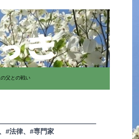
患の父との戦い
、#法律、#専門家