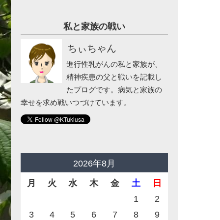
私と家族の戦い
ちぃちゃん
進行性乳がんの私と家族が、
精神疾患の父と戦いを記載し
たプログです。病気と家族の
幸せを求め戦いつづけています。
2026年8月
月
火
水
木
金
土
日
1
2
3
4
5
6
7
8
9