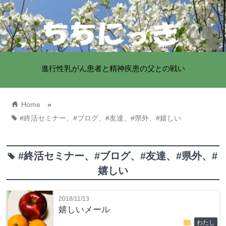
進行性乳がん患者と精神疾患の父との戦い
home
Home
»
tag
#終活セミナー、#ブログ、#友達、#県外、#嬉しい
#終活セミナー、#ブログ、#友達、#県外、#
tag
嬉しい
2018/11/13
嬉しいメール
folder
わたし