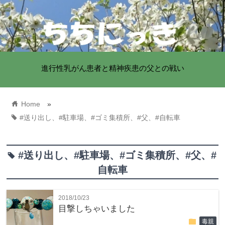
進行性乳がん患者と精神疾患の父との戦い
home
Home
»
tag
#送り出し、#駐車場、#ゴミ集積所、#父、#自転車
#送り出し、#駐車場、#ゴミ集積所、#父、#
tag
自転車
2018/10/23
目撃しちゃいました
folder
毒親