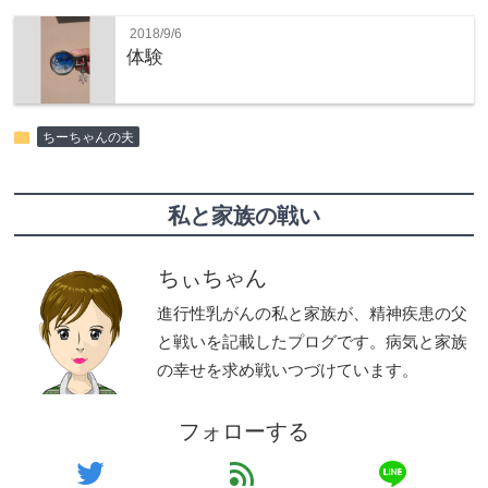
2018/9/6
体験
folder
ちーちゃんの夫
私と家族の戦い
ちぃちゃん
進行性乳がんの私と家族が、精神疾患の父
と戦いを記載したプログです。病気と家族
の幸せを求め戦いつづけています。
フォローする
line
twitter
feed