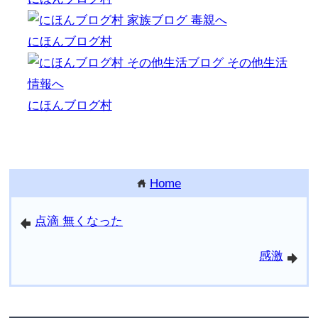
にほんブログ村
にほんブログ村
Home
home
点滴 無くなった
arrowleft
感激
arrowright