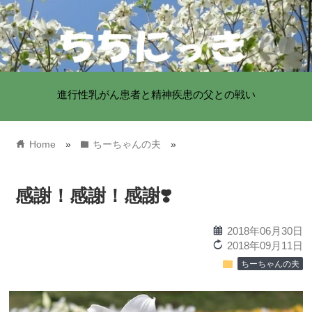
進行性乳がん患者と精神疾患の父との戦い
home
folder
Home
»
ちーちゃんの夫
»
感謝！感謝！感謝❣️
calendar
2018年06月30日
reload
2018年09月11日
folder
ちーちゃんの夫