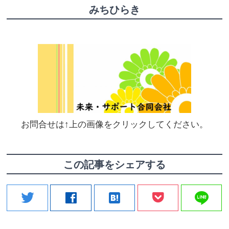
みちひらき
お問合せは↑上の画像をクリックしてください。
この記事をシェアする
line
twitter
facebook
hatenabookmark