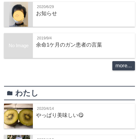
2020/6/29
お知らせ
2019/9/4
余命1ケ月のガン患者の言葉
No Image
more...
わたし
folder
2020/4/14
やっぱり美味しい😋