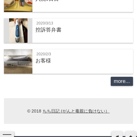
2020/3/13
控訴答弁書
2020/2/3
お客様
more...
© 2018
ちち日記 (がんと毒親に負けない）
toggle