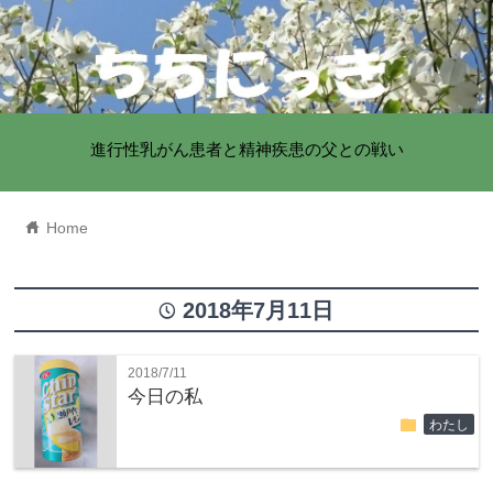
進行性乳がん患者と精神疾患の父との戦い
home
Home
2018年7月11日
time
2018/7/11
今日の私
folder
わたし