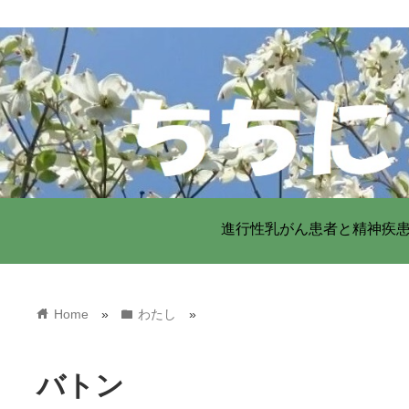
進行性乳がん患者と精神疾
home
folder
Home
»
わたし
»
バトン