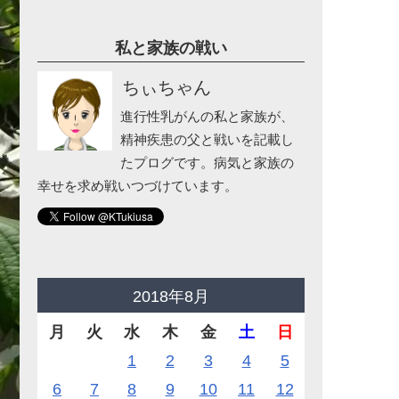
私と家族の戦い
ちぃちゃん
進行性乳がんの私と家族が、
精神疾患の父と戦いを記載し
たプログです。病気と家族の
幸せを求め戦いつづけています。
2018年8月
月
火
水
木
金
土
日
1
2
3
4
5
6
7
8
9
10
11
12