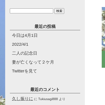
検
索:
最近の投稿
今日は4月1日
2022/4/1
二人の記念日
妻が亡くなって２ケ月
Twitterを見て
最近のコメント
久し振りに
に
Tukiusagi888
より