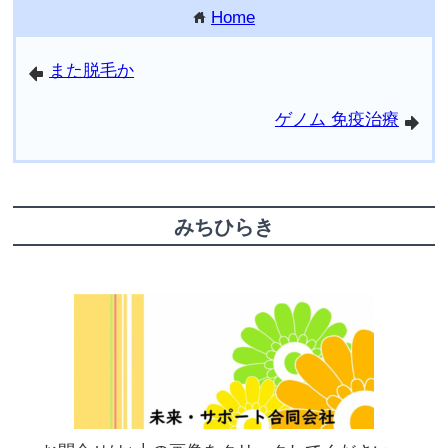
Home
home
また脱毛か
arrowleft
ゲノム 免疫治療
arrowright
みちひらき