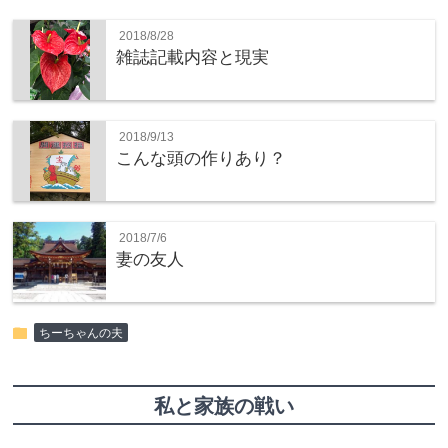
2018/8/28
雑誌記載内容と現実
2018/9/13
こんな頭の作りあり？
2018/7/6
妻の友人
folder
ちーちゃんの夫
私と家族の戦い