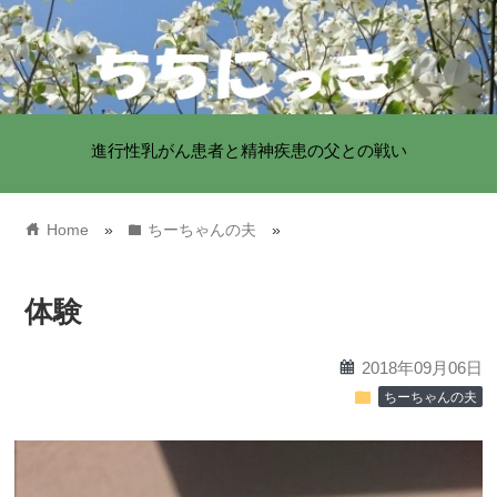
進行性乳がん患者と精神疾患の父との戦い
home
folder
Home
»
ちーちゃんの夫
»
体験
calendar
2018年09月06日
folder
ちーちゃんの夫