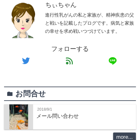
ちぃちゃん
進行性乳がんの私と家族が、精神疾患の父
と戦いを記載したプログです。病気と家族
の幸せを求め戦いつづけています。
フォローする
line
twitter
feed
お問合せ
folder
2018/9/1
メール問い合わせ
more...