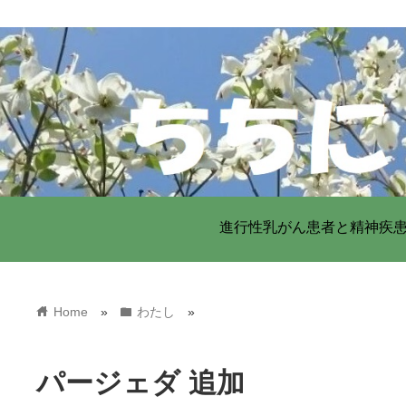
進行性乳がん患者と精神疾
home
folder
Home
»
わたし
»
パージェダ 追加