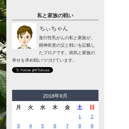
私と家族の戦い
ちぃちゃん
進行性乳がんの私と家族が、
精神疾患の父と戦いを記載し
たプログです。病気と家族の
幸せを求め戦いつづけています。
2018年9月
月
火
水
木
金
土
日
1
2
3
4
5
6
7
8
9