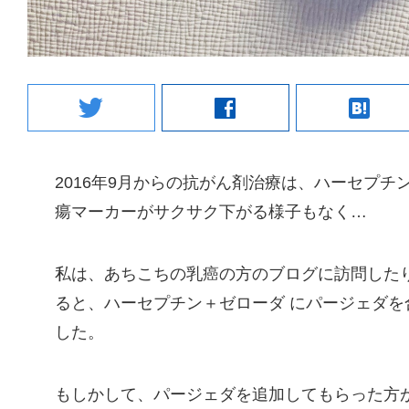
twitter
facebook
hatenabookmark
2016年9月からの抗がん剤治療は、ハーセプチ
瘍マーカーがサクサク下がる様子もなく…
私は、あちこちの乳癌の方のブログに訪問した
ると、ハーセプチン＋ゼローダ にパージェダ
した。
もしかして、パージェダを追加してもらった方が