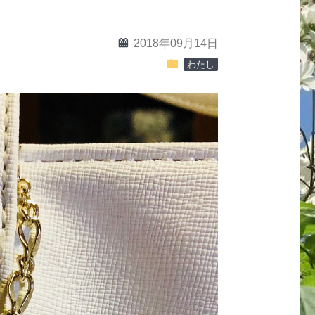
calendar
2018年09月14日
folder
わたし