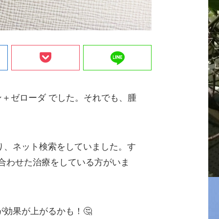
line
ン＋ゼローダ でした。それでも、腫
り、ネット検索をしていました。す
を合わせた治療をしている方がいま
効果が上がるかも！🤔