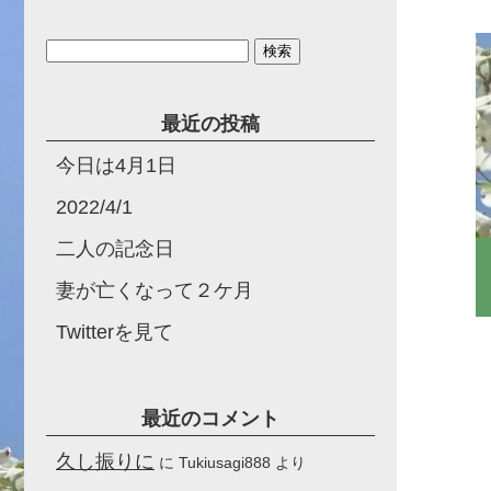
検
索:
最近の投稿
今日は4月1日
2022/4/1
二人の記念日
妻が亡くなって２ケ月
Twitterを見て
最近のコメント
久し振りに
に
Tukiusagi888
より