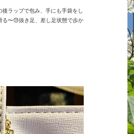
の後ラップで包み、手にも手袋をし
る〜😓抜き足、差し足状態で歩か