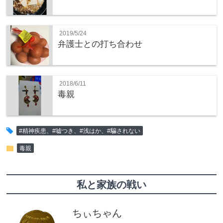
2019/5/24
弁護士との打ち合わせ
2018/6/11
毒親
tag
#精神疾患、#嘘つき、#浅はか、#騙されない
folder
毒親
私と家族の戦い
ちぃちゃん