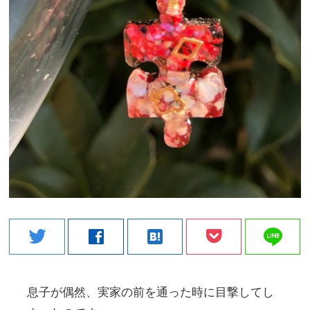
line
twitter
facebook
hatenabookmark
息子が偶然、実家の前を通った時に目撃してし