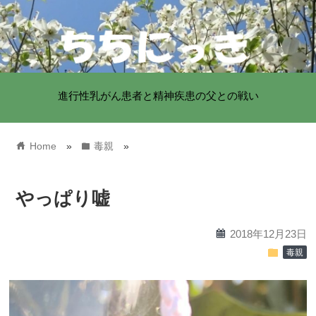
進行性乳がん患者と精神疾患の父との戦い
home
folder
Home
»
毒親
»
やっぱり嘘
calendar
2018年12月23日
folder
毒親