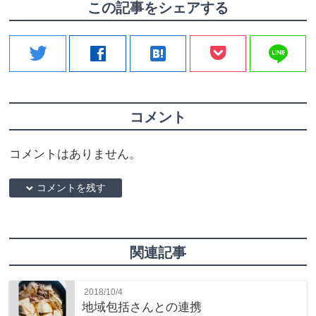
この記事をシェアする
line
twitter
facebook
hatenabookmark
コメント
コメントはありません。
down コメントを残す
関連記事
2018/10/4
地域包括さんとの連携