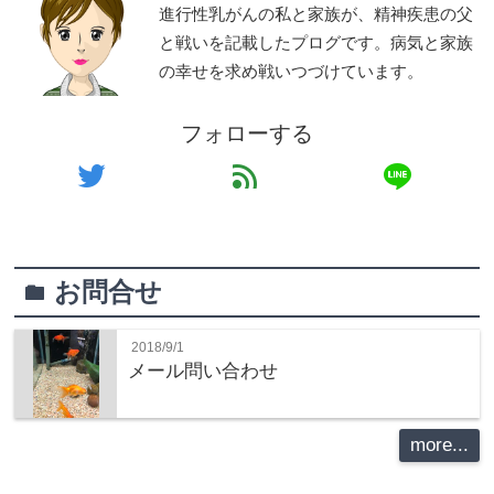
進行性乳がんの私と家族が、精神疾患の父
と戦いを記載したプログです。病気と家族
の幸せを求め戦いつづけています。
フォローする
line
twitter
feed
お問合せ
folder
2018/9/1
メール問い合わせ
more...