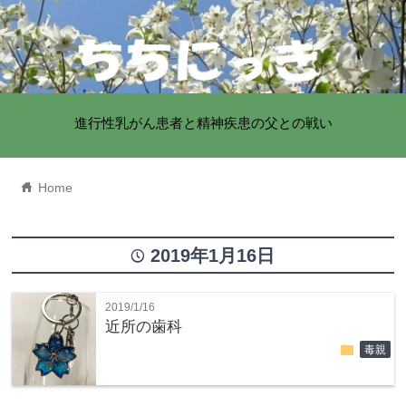
進行性乳がん患者と精神疾患の父との戦い
home
Home
2019年1月16日
time
2019/1/16
近所の歯科
folder
毒親