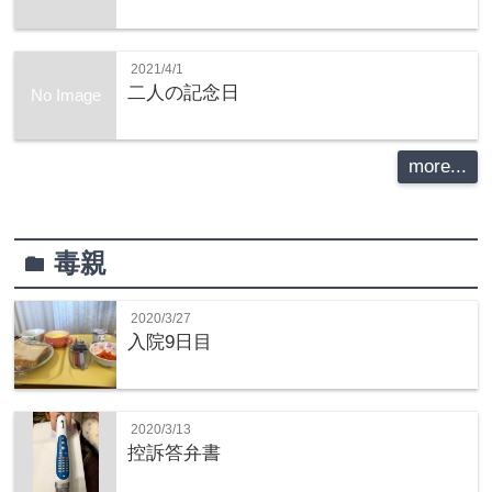
2021/4/1
二人の記念日
No Image
more...
毒親
folder
2020/3/27
入院9日目
2020/3/13
控訴答弁書