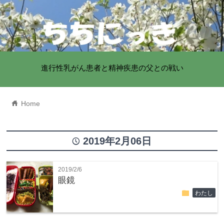
進行性乳がん患者と精神疾患の父との戦い
home
Home
2019年2月06日
time
2019/2/6
眼鏡
folder
わたし