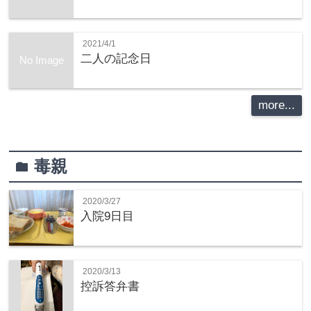
2021/4/1
二人の記念日
No Image
more...
毒親
folder
2020/3/27
入院9日目
2020/3/13
控訴答弁書