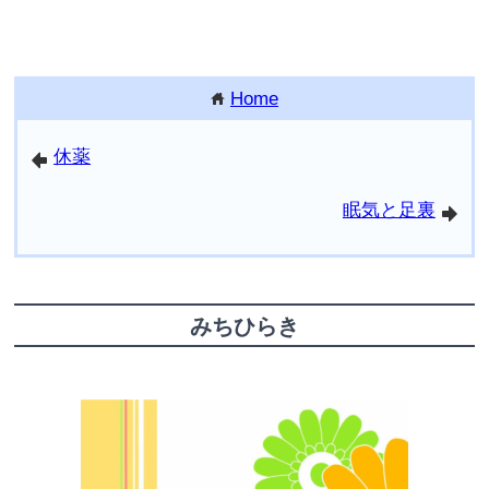
Home
home
休薬
arrowleft
眠気と足裏
arrowright
みちひらき