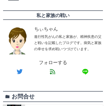
私と家族の戦い
ちぃちゃん
進行性乳がんの私と家族が、精神疾患の父
と戦いを記載したプログです。病気と家族
の幸せを求め戦いつづけています。
フォローする
line
twitter
feed
お問合せ
folder