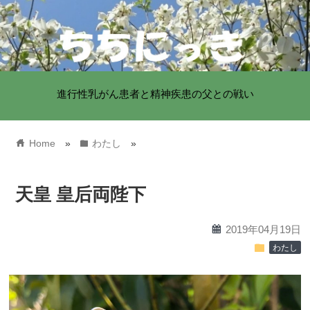
進行性乳がん患者と精神疾患の父との戦い
home
folder
Home
»
わたし
»
天皇 皇后両陛下
calendar
2019年04月19日
folder
わたし