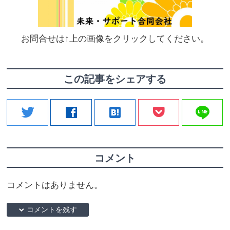
お問合せは↑上の画像をクリックしてください。
この記事をシェアする
line
twitter
facebook
hatenabookmark
コメント
コメントはありません。
down コメントを残す