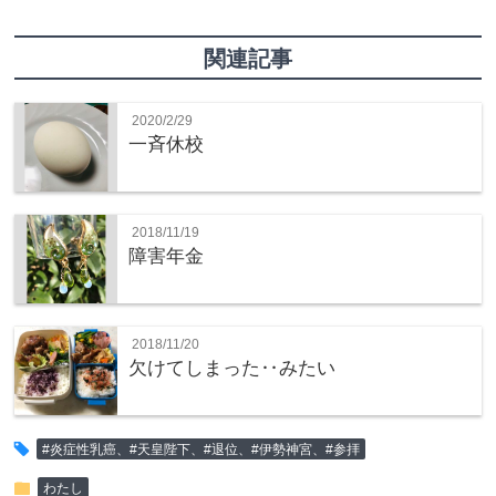
関連記事
2020/2/29
一斉休校
2018/11/19
障害年金
2018/11/20
欠けてしまった‥みたい
tag
#炎症性乳癌、#天皇陛下、#退位、#伊勢神宮、#参拝
folder
わたし