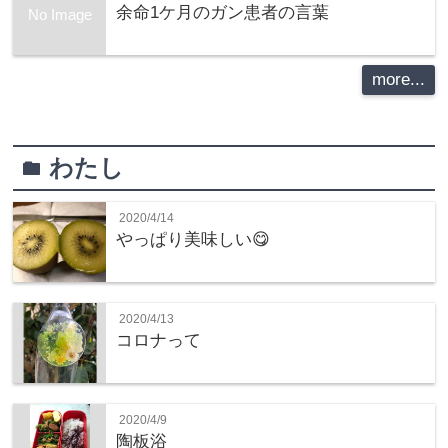
余命1ケ月のガン患者の言葉
No Image
more...
わたし
folder
2020/4/14
やっぱり美味しい😋
2020/4/13
コロナって
2020/4/9
陶板浴