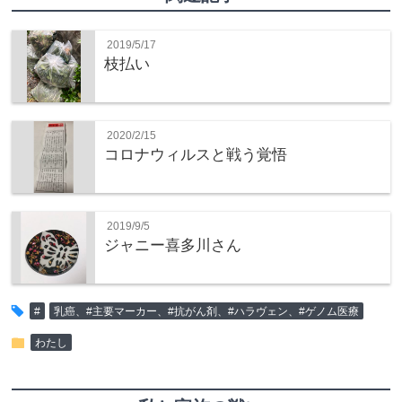
2019/5/17
枝払い
2020/2/15
コロナウィルスと戦う覚悟
2019/9/5
ジャニー喜多川さん
tag
#
乳癌、#主要マーカー、#抗がん剤、#ハラヴェン、#ゲノム医療
folder
わたし