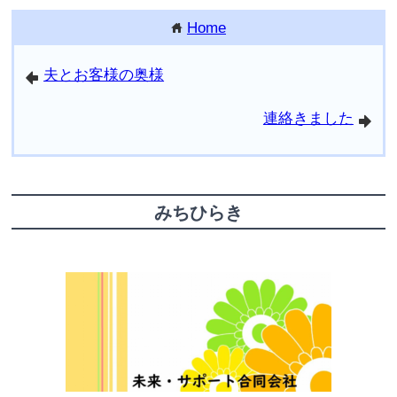
Home
home
夫とお客様の奥様
arrowleft
連絡きました
arrowright
みちひらき