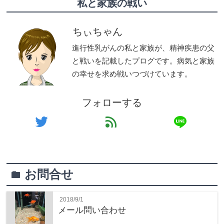
私と家族の戦い
ちぃちゃん
進行性乳がんの私と家族が、精神疾患の父
と戦いを記載したプログです。病気と家族
の幸せを求め戦いつづけています。
フォローする
line
twitter
feed
お問合せ
folder
2018/9/1
メール問い合わせ