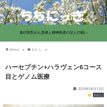
進行性乳がん患者と精神疾患の父との戦い
home
folder
Home
»
わたし
»
ハーセプチン+ハラヴェン6コース
目とゲノム医療
calendar
2019年06月13日
folder
わたし