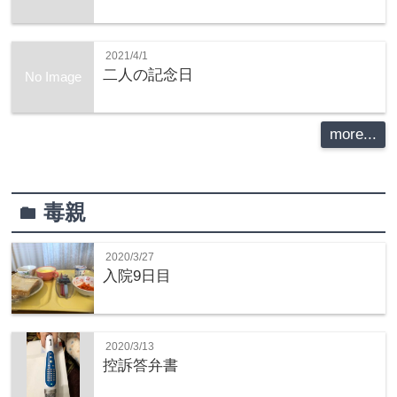
2021/4/1
二人の記念日
No Image
more...
毒親
folder
2020/3/27
入院9日目
2020/3/13
控訴答弁書