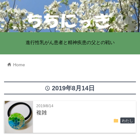
進行性乳がん患者と精神疾患の父との戦い
home
Home
2019年8月14日
time
2019/8/14
複雑
folder
わたし