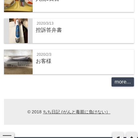
2020/3/13
控訴答弁書
2020/2/3
お客様
more...
© 2018
ちち日記 (がんと毒親に負けない）
toggle