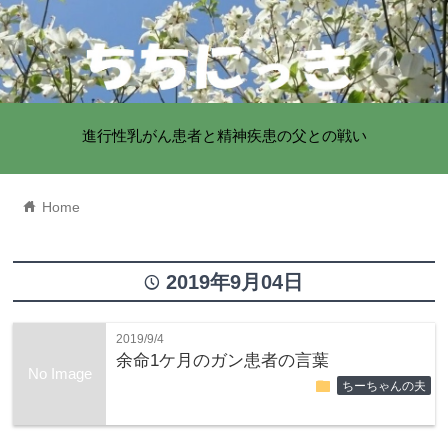
進行性乳がん患者と精神疾患の父との戦い
home
Home
2019年9月04日
time
2019/9/4
余命1ケ月のガン患者の言葉
No Image
folder
ちーちゃんの夫