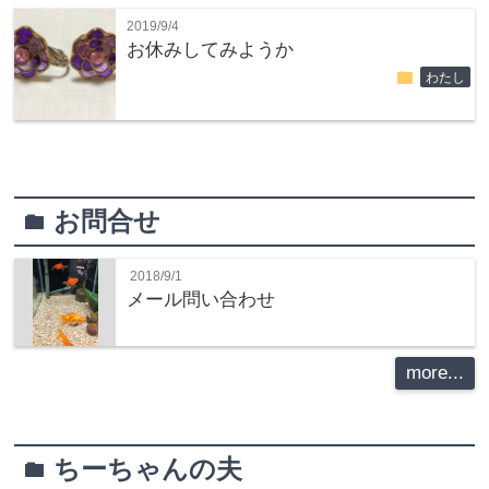
2019/9/4
お休みしてみようか
folder
わたし
お問合せ
folder
2018/9/1
メール問い合わせ
more...
ちーちゃんの夫
folder