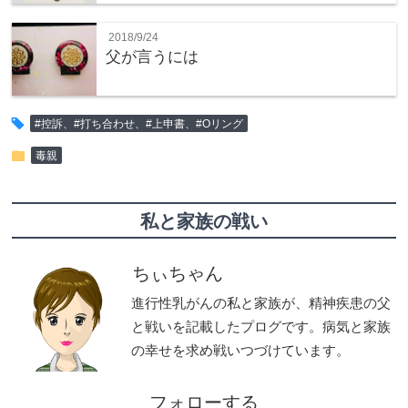
2018/9/24
父が言うには
tag
#控訴、#打ち合わせ、#上申書、#Oリング
folder
毒親
私と家族の戦い
ちぃちゃん
進行性乳がんの私と家族が、精神疾患の父
と戦いを記載したプログです。病気と家族
の幸せを求め戦いつづけています。
フォローする