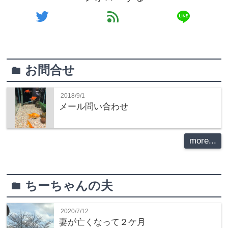
line
twitter
feed
お問合せ
folder
2018/9/1
メール問い合わせ
more...
ちーちゃんの夫
folder
2020/7/12
妻が亡くなって２ケ月