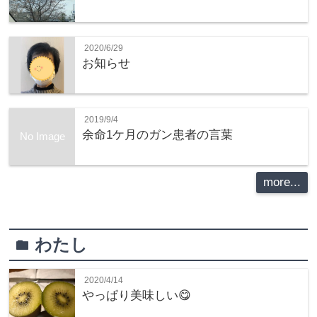
2020/6/29
お知らせ
2019/9/4
余命1ケ月のガン患者の言葉
No Image
more...
わたし
folder
2020/4/14
やっぱり美味しい😋