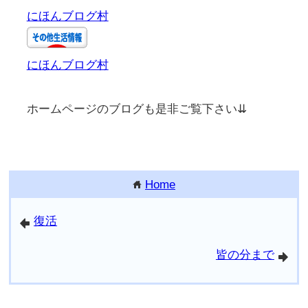
にほんブログ村
にほんブログ村
ホームページのブログも是非ご覧下さい⇊
Home
home
復活
arrowleft
皆の分まで
arrowright