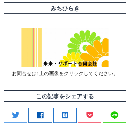
みちひらき
お問合せは↑上の画像をクリックしてください。
この記事をシェアする
line
twitter
facebook
hatenabookmark