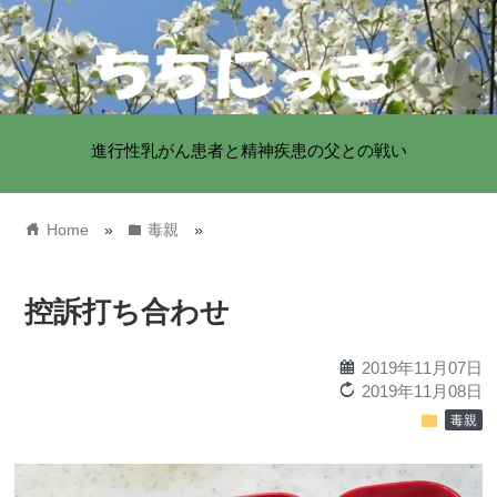
進行性乳がん患者と精神疾患の父との戦い
home
folder
Home
»
毒親
»
控訴打ち合わせ
calendar
2019年11月07日
reload
2019年11月08日
folder
毒親