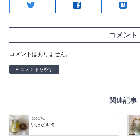
twitter
facebook
hatenabookmark
コメント
コメントはありません。
down コメントを残す
関連記事
2018/7/1
いただき物