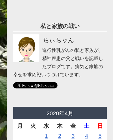
私と家族の戦い
ちぃちゃん
進行性乳がんの私と家族が、
精神疾患の父と戦いを記載し
たプログです。病気と家族の
幸せを求め戦いつづけています。
2020年4月
月
火
水
木
金
土
日
1
2
3
4
5