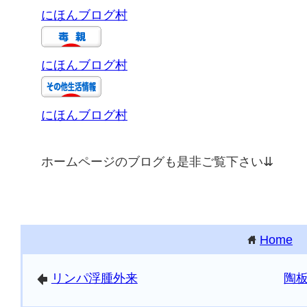
にほんブログ村
にほんブログ村
にほんブログ村
ホームページのブログも是非ご覧下さい⇊
Home
home
リンパ浮腫外来
陶
arrowleft