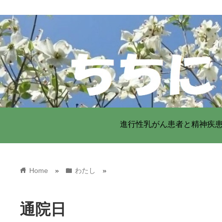
進行性乳がん患者と精神疾
home
folder
Home
»
わたし
»
通院日