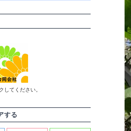
き
クしてください。
アする