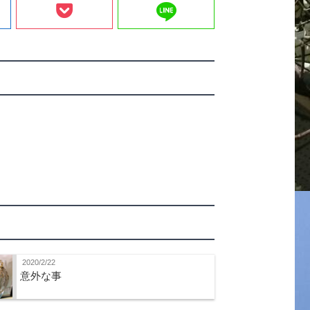
line
2020/2/22
意外な事