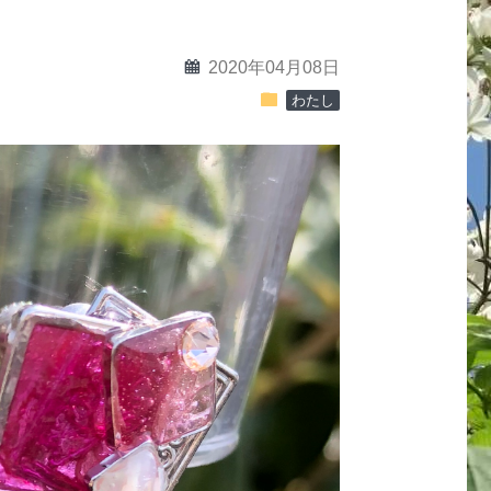
calendar
2020年04月08日
folder
わたし