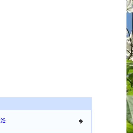
板浴
arrowright