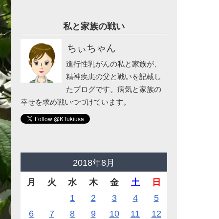
私と家族の戦い
ちぃちゃん
進行性乳がんの私と家族が、
精神疾患の父と戦いを記載し
たプログです。病気と家族の
幸せを求め戦いつづけています。
2018年8月
月
火
水
木
金
土
日
1
2
3
4
5
6
7
8
9
10
11
12