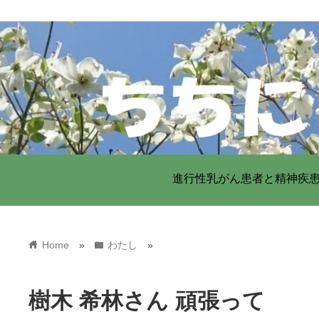
進行性乳がん患者と精神疾
home
folder
Home
»
わたし
»
樹木 希林さん 頑張って