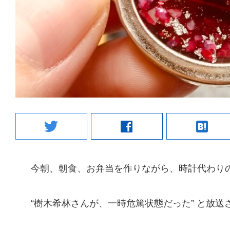
twitter
facebook
hatenabookmark
今朝、朝食、お弁当を作りながら、時計代わり
“樹木希林さんが、一時危篤状態だった” と放送