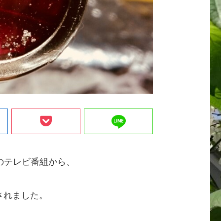
line
のテレビ番組から、
されました。