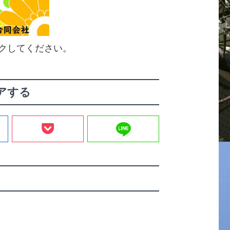
クしてください。
アする
line