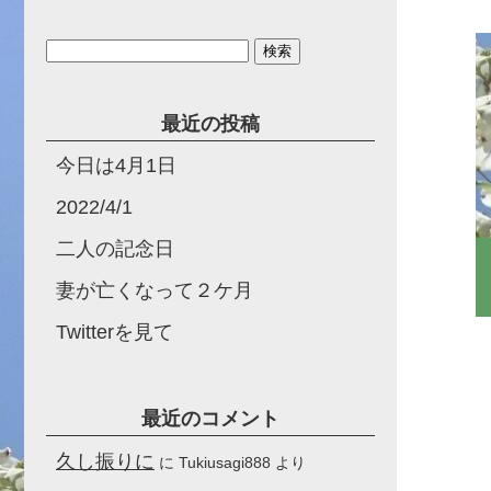
検
索:
最近の投稿
今日は4月1日
2022/4/1
二人の記念日
妻が亡くなって２ケ月
Twitterを見て
最近のコメント
久し振りに
に
Tukiusagi888
より