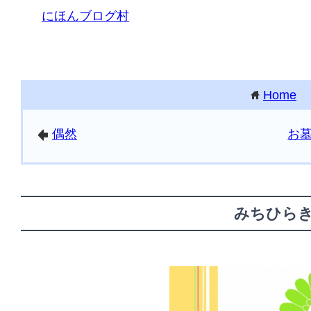
にほんブログ村
Home
home
偶然
お
arrowleft
みちひら