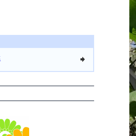
墓
arrowright
き