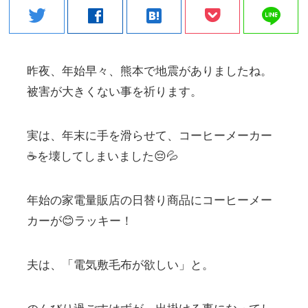
line
twitter
facebook
hatenabookmark
昨夜、年始早々、熊本で地震がありましたね。
被害が大きくない事を祈ります。
実は、年末に手を滑らせて、コーヒーメーカー
☕を壊してしまいました😔💦
年始の家電量販店の日替り商品にコーヒーメー
カーが😊ラッキー！
夫は、「電気敷毛布が欲しい」と。