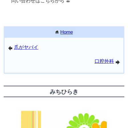
問い合わせはこちらから ⇊
Home
home
爪がヤバイ
arrowleft
口腔外科
arrowright
みちひらき