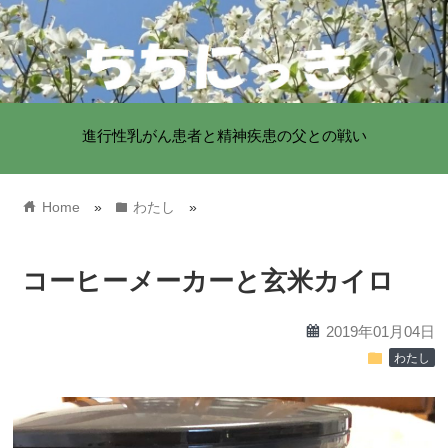
進行性乳がん患者と精神疾患の父との戦い
home
folder
Home
»
わたし
»
コーヒーメーカーと玄米カイロ
calendar
2019年01月04日
folder
わたし