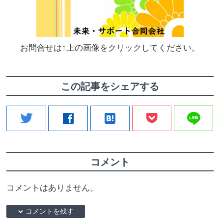
お問合せは↑上の画像をクリックしてください。
この記事をシェアする
line
twitter
facebook
hatenabookmark
コメント
コメントはありません。
down コメントを残す