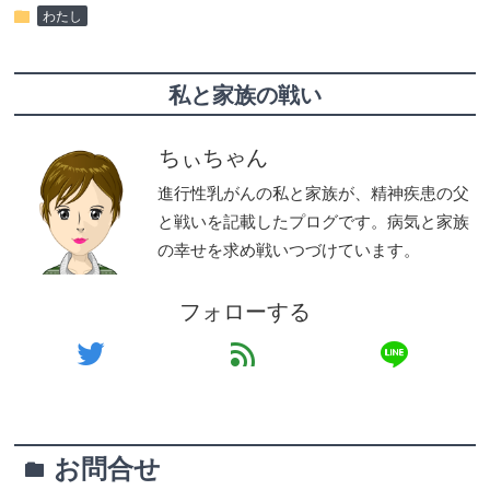
folder
わたし
私と家族の戦い
ちぃちゃん
進行性乳がんの私と家族が、精神疾患の父
と戦いを記載したプログです。病気と家族
の幸せを求め戦いつづけています。
フォローする
line
twitter
feed
お問合せ
folder