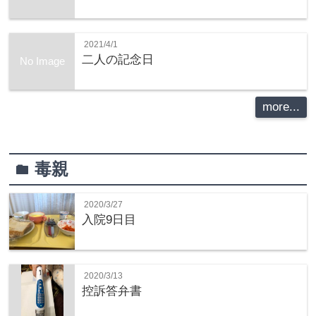
2021/4/1
二人の記念日
No Image
more...
毒親
folder
2020/3/27
入院9日目
2020/3/13
控訴答弁書