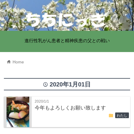
進行性乳がん患者と精神疾患の父との戦い
home
Home
2020年1月01日
time
2020/1/1
今年もよろしくお願い致します
folder
わたし