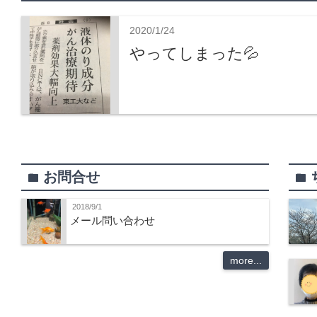
2020/1/24
やってしまった💦
お問合せ
folder
folder
2018/9/1
メール問い合わせ
more...