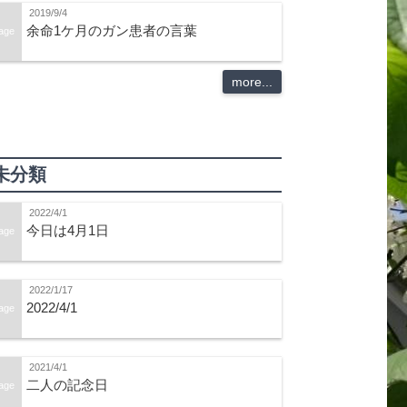
2019/9/4
余命1ケ月のガン患者の言葉
age
more...
未分類
2022/4/1
今日は4月1日
age
2022/1/17
2022/4/1
age
2021/4/1
二人の記念日
age