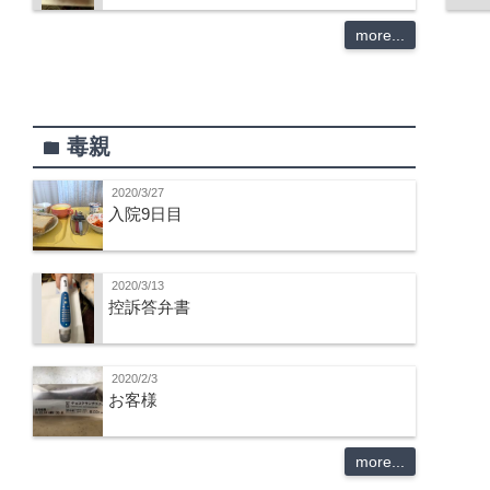
more...
毒親
folder
2020/3/27
入院9日目
2020/3/13
控訴答弁書
2020/2/3
お客様
more...