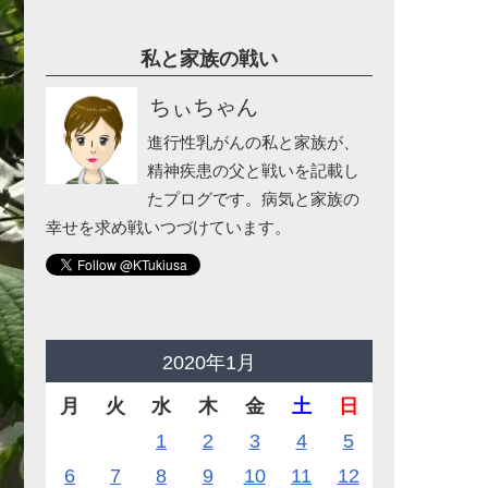
私と家族の戦い
ちぃちゃん
進行性乳がんの私と家族が、
精神疾患の父と戦いを記載し
たプログです。病気と家族の
幸せを求め戦いつづけています。
2020年1月
月
火
水
木
金
土
日
1
2
3
4
5
6
7
8
9
10
11
12