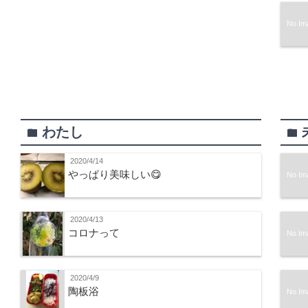
No Im
わたし
folder
folder
2020/4/14
やっぱり美味しい😋
No Im
2020/4/13
コロナって
No Im
2020/4/9
陶板浴
No Im