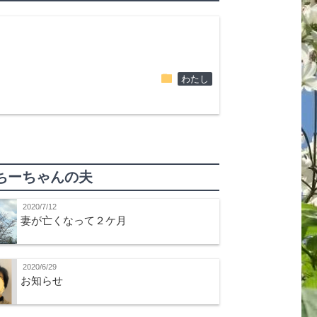
folder
わたし
ちーちゃんの夫
2020/7/12
妻が亡くなって２ケ月
2020/6/29
お知らせ