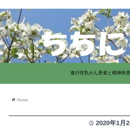
進行性乳がん患者と精神疾
home
Home
2020年1月
time