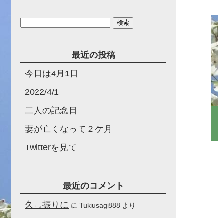
検
索:
最近の投稿
今日は4月1日
2022/4/1
二人の記念日
妻が亡くなって２ケ月
Twitterを見て
最近のコメント
久し振りに
に
Tukiusagi888
より