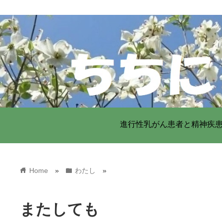
進行性乳がん患者と精神疾
home
folder
Home
»
わたし
»
またしても