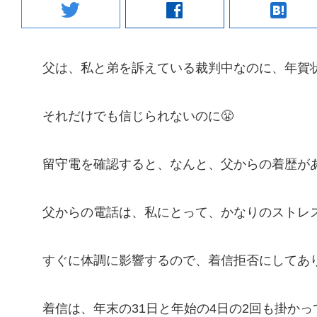
twitter
facebook
hatenabookmark
父は、私と弟を訴えている裁判中なのに、年賀
それだけでも信じられないのに😤
留守電を確認すると、なんと、父からの着歴があ
父からの電話は、私にとって、かなりのストレス
すぐに体調に影響するので、着信拒否にしてあ
着信は、年末の31日と年始の4日の2回も掛か