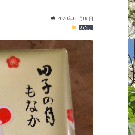
calendar
2020年01月06日
folder
わたし