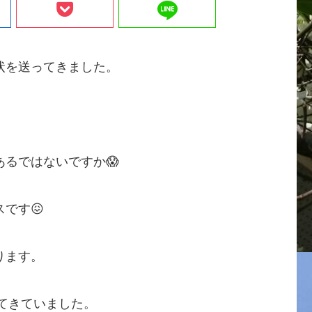
line
状を送ってきました。
るではないですか😱
です😖
ります。
ってきていました。