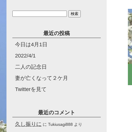
検
索:
最近の投稿
今日は4月1日
2022/4/1
二人の記念日
妻が亡くなって２ケ月
Twitterを見て
最近のコメント
久し振りに
に
Tukiusagi888
より