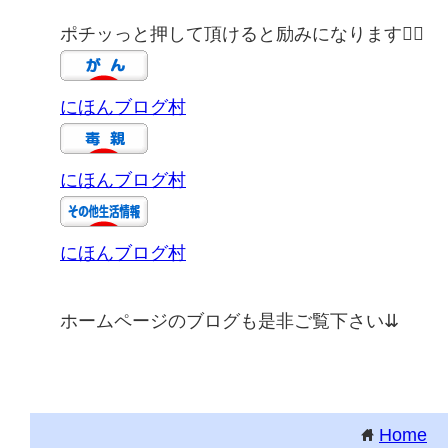
ポチッっと押して頂けると励みになります🙇‍♀️
にほんブログ村
にほんブログ村
にほんブログ村
ホームページのブログも是非ご覧下さい⇊
Home
home