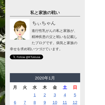
私と家族の戦い
ちぃちゃん
進行性乳がんの私と家族が、
精神疾患の父と戦いを記載し
たプログです。病気と家族の
幸せを求め戦いつづけています。
2020年1月
月
火
水
木
金
土
日
1
2
3
4
5
6
7
8
9
10
11
12